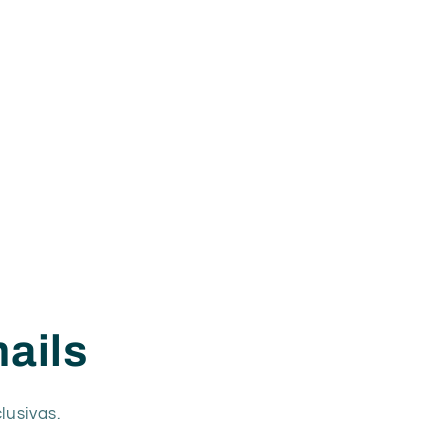
ails
lusivas.