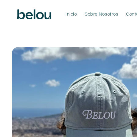
Ir
directamente
al contenido
Inicio
Sobre Nosotros
Cont
Ir
directamente
a la
información
del producto