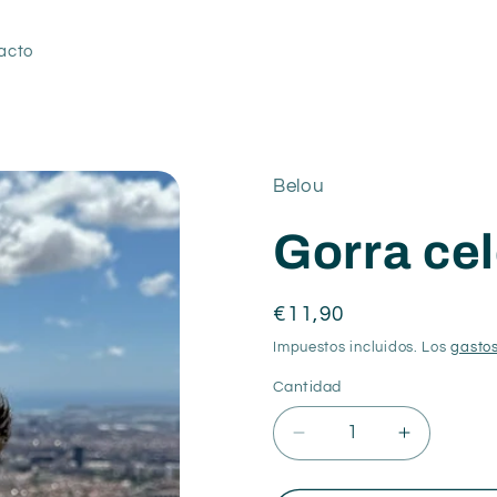
acto
Belou
Gorra ce
Precio
€11,90
habitual
Impuestos incluidos. Los
gastos
Cantidad
Reducir
Aumentar
cantidad
cantidad
para
para