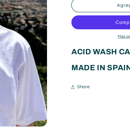
Gorra
Gorra
Agreg
celeste
celeste
Más o
ACID WASH C
MADE IN SPAI
Share